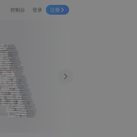
控制台
登录
注册
智慧物流
高级地图工具
鸿蒙星河版平台
高德地图小程序
大模型开发工具
服务
针对物流行业提供解决方案
世界地图
鸿蒙星河版地图SDK
地图小程序
SKILL专区
常见问题
NEW
HOT
NEW
电商
轻
电商物流行业解决方案
自定义地图
鸿蒙星河版定位SDK
客户管理
MCP Server
创建工单
NEW
HOT
高德开放平台 CLI
地址服务
地图数据可视化 (LOCA)
鸿蒙星河版导航SDK
员工管理
示例中心
NEW
1M体积
NEW
综合地址服务，满足客户全景化需求
地图数据中心 (GeoHUB)
送货提效
合规中心
企业智图
立即使
坐标拾取器
地图小程序API
技术服务
一张图轻松管理企业数据
高德地图URI Web
空间智能开放平台
智能派单
一站式精准智能派单解决方案
高德地图URI APP
空间智能开放平台
NEW
用真实空间信息解答业务问题
三维模型转换
微信小程序插件