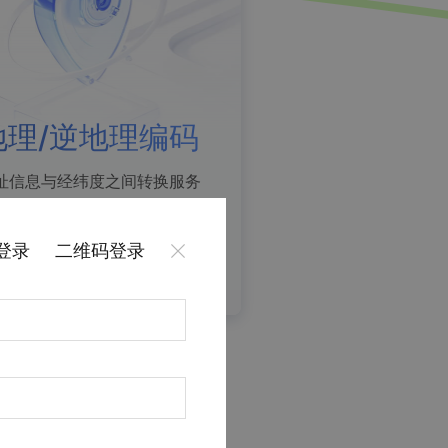
猎鹰轨迹
地理/逆地理编码
提供专业轨迹管理
址信息与经纬度之间转换服务
API
Andr
API
JS API
登录
二维码登录
Android
iOS