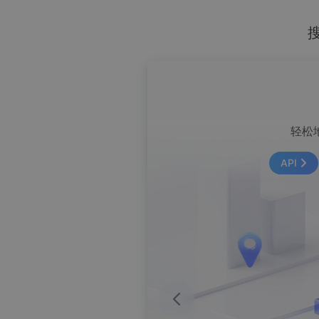
URI API
高德地图APP、Web端
轻松
Web
APP
API