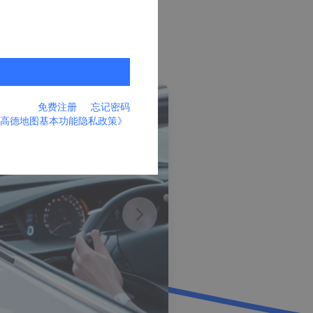
智能手表
智能硬件
免费注册
忘记密码
高德地图基本功能隐私政策》
货运
帮助近30
货运地址服务
货运里程预估
了解详情