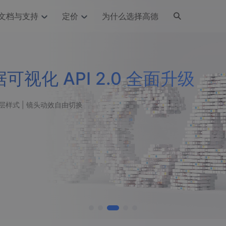
文档与支持
定价
为什么选择高德
网格化营销
三农场景可视化
API
品升级
路线导航
Android 平台
地图产品
iOS 平台
NEW
NEW
提供银行网格化营销场景应用
提供乡村振兴三农场景应用
鸿蒙星河版导航SDK
Android 地图SDK
鸿蒙星河版地图SDK
iOS 地图SDK
NEW
HOT
全新上线
智慧交通
社交
鸿蒙星河版导航SDK
鸿蒙星河版-轻量地图SDK
JS API
SaaS
优化交通资源配置，赋能智慧交通系统
Android 轻量版地图SDK
社交应用位置服务解决方案
iOS 轻量版地图SDK
id定位问题相关
导航
动态地图
HOT
HOT
出行
Android 定位SDK
运动
iOS 定位SDK
 直连人工支持 | 7x24小时响应
轻松地在APP中加入导航能力
动态地图展示、配置
提供Geolocation定位插件
提供网约车等出行场景解决方案
运动类应用解决方案
ndroid
iOS
API
JS
Android
iOS
HarmonyOS
Android 导航SDK
iOS 导航SDK
换为详细结构化的地址
路线规划
3D地图
HOT
HOT
O2O
智能硬件
提供步行、驾车等规划能力
3D动态地图展示、配置
 API
Android 猎鹰SDK
iOS 猎鹰SDK
4种地图元素可定制
到店、到家等多种O2O业务解决方案
智能硬件LBS解决方案
PI
JS
Android
iOS
猎鹰服务
地铁图
相关问题
上门服务调度
零售铺货
提供专业轨迹管理服务
简单易用的移动端地铁线路图开发接口
提供上门业务调度解决方案
零售快消行业，渠道铺货解决方案
PI
Android
iOS
JS
Android
iOS
货车路径规划
静态地图
专业的货车路径规划服务
灵活地将高德地图迁入应用网页
PI
Android
iOS
智能调度引擎
3D地形图