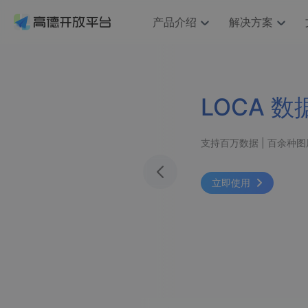
产品介绍
解决方案
空间智能
搜索定位
API
产品定价
JS 
产
NEW
产品介绍
解决方案
文档与支持
定价
提供LBS领域的Agent解决方案
Web基础服务API
JS API
鸿蒙星河版定位SDK
产品定价
高级能力
HOT
高德开放平台产品介绍
提供各行业LBS解决方案
高德开放平台开发文档与
开放平台产品定价
热门推荐
智能手表
智能客服
NEW
鸿蒙星河版定位SDK
服务支持
数据可视化
Web高级服务API
提供智能守护与运动出行解决方案
技术服务许可
企业智图
Android定位
Andro
查看全部文档
产品定价
搜索
HOT
地图组件
查看全部文档
物流服务API
智能眼镜
GeoHUB自定义地图
云图市场
秒级答疑丨丰富的知识库 |
NEW
位置、周边、行政区、ID等查询接口
浏览器定位
JS API
智能眼镜实时导航及智慧出行解决方案
API
JS
Android
iOS
A
URI API
猎鹰服务 API
GeoHUB数据中心
逆地理编码
经纬度转
定位
HOT
世界地图
立即使用
NEW
基于LBS的定位服务
地铁图 JS
自定义地图
7大类4
面向开发者提供全球范围内LBS服务
API
Android
iOS
A
地理/逆地理编码
认证开发商
商业授权
智能两轮车
NEW
位置名称与经纬度之间转换服务
合规精确的两轮车场景导航
API
JS
Android
iOS
A
地理围栏
手机银行
NEW
虚拟空间围栏服务
提供手机银行APP地图应用
API
Android
iOS
A
天气查询