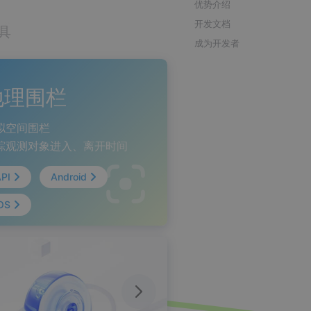
优势介绍
开发文档
具
成为开发者
地理围栏
拟空间围栏
根
踪观测对象进入、离开时间
API
Android
API
iOS