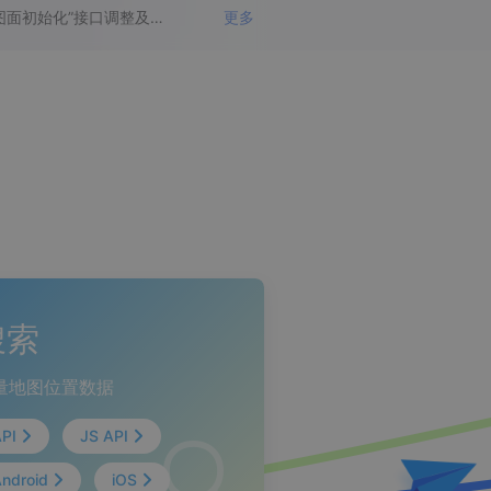
关于“JS地图图面初始化”接口调整及升级公告
更多
地图Flutter插件
地图名片
搜索
量地图位置数据
API
JS API
ndroid
iOS